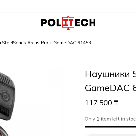
 SteelSeries Arctis Pro + GameDAC 61453
Наушники St
GameDAC 
117 500
₸
Only
1
item left in stoc