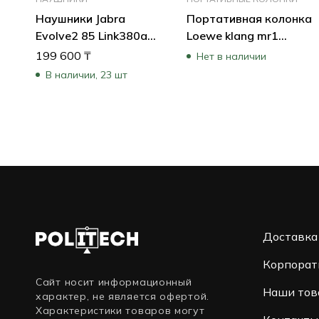
Наушники Jabra
Портативная колонка
Evolve2 85 Link380a
Loewe klang mr1
MS Stereo Black
Basalt-Grey 60604D10
199 600
₸
Нет в наличии
28599-999-999
(Серый)
В наличии, 23 шт
Доставка
Корпорат
Сайт носит информационный
Наши тов
характер, не является офертой.
Характеристики товаров могут