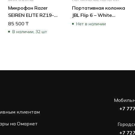
Микрофон Razer
Портативная колонка
SEIREN ELITE RZ19-
JBL Flip 6 – White
02280100-R3M1
JBLFLIP6WHT (Белый)
85 500
₸
Нет в наличии
В наличии, 32 шт
Мобильн
+7 77
ивным клиентам
ары на Омаркет
Городс
+7 72