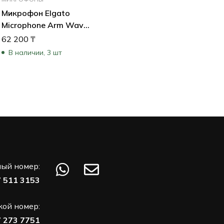
Микрофон Elgato
Microphone Arm Wave
Elgato Arm
62 200
₸
10AAM9901
В наличии, 3 шт
ый номер:
7 511 3153
кой номер:
7 273 7751