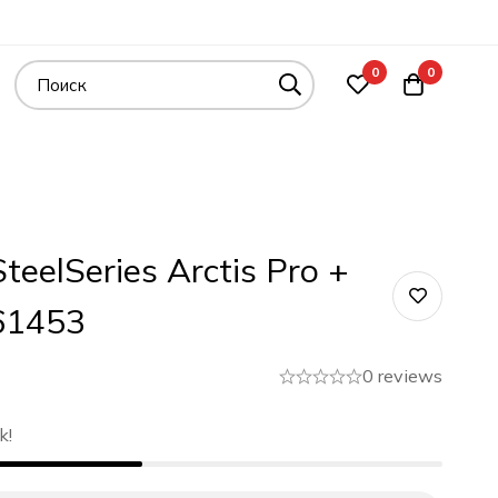
0
0
eelSeries Arctis Pro +
61453
0 reviews
k!