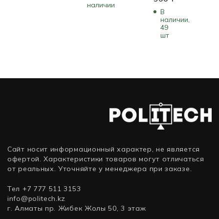
Dual
N4060D6-
Black
наличии
DDR4,
Digital
В
Fan
8GD
BG034
16 Гб
Ultrastar
наличии,
(LHR)
(8 ГБ)
(2 х 8
DC
49
VCG30708LDFMPB
шт
Гб),
HC550
(8 ГБ)
3600
16 ТБ
МГц)
WUH721816ALE6L4
(HDD
(классические),
16 ТБ,
3.5
дюйма,
SATA)
Сайт носит информационный характер, не является
офертой. Характеристики товаров могут отличаться
от реальных. Уточняйте у менеджера при заказе.
Тел +7 777 511 3153
info@politech.kz
г. Алматы пр. Жибек Жолы 50, 3 этаж