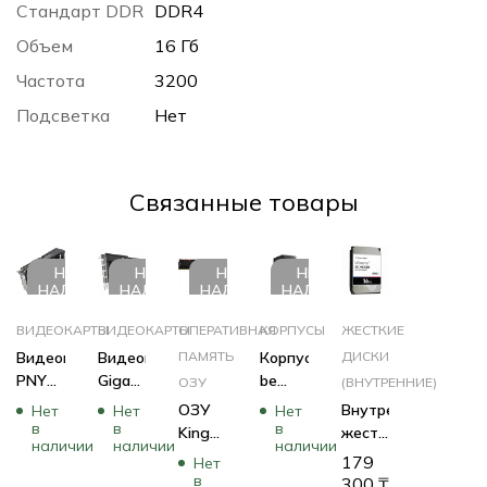
Стандарт DDR
DDR4
Объем
16 Гб
Частота
3200
Подсветка
Нет
Cвязанные товары
НЕТ В
НЕТ В
НЕТ В
НЕТ В
НАЛИЧИИ
НАЛИЧИИ
НАЛИЧИИ
НАЛИЧИИ
ВИДЕОКАРТЫ
ВИДЕОКАРТЫ
ОПЕРАТИВНАЯ
КОРПУСЫ
ЖЕСТКИЕ
Видеокарта
Видеокарта
ПАМЯТЬ
Корпус
ДИСКИ
PNY
Gigabyte
be
ОЗУ
(ВНУТРЕННИЕ)
RTX
RTX
quiet!
ОЗУ
Внутренний
Нет
Нет
Нет
3070
4060
PURE
в
в
в
Kingston
жесткий
наличии
наличии
наличии
8GB
D6 8G
BASE
KF436C16RBAK2/16
диск
179
Нет
UPRISING
GV-
500
(DIMM,
Western
в
300
₸