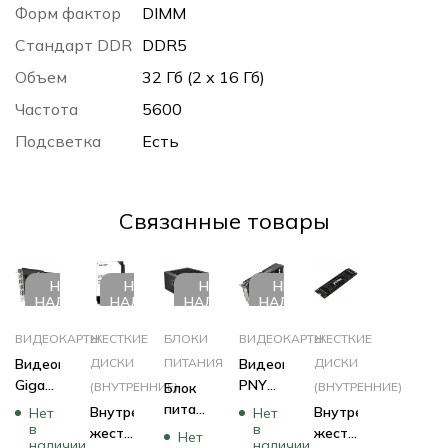
Форм фактор
DIMM
Стандарт DDR
DDR5
Объем
32 Гб (2 х 16 Гб)
Частота
5600
Подсветка
Есть
Cвязанные товары
НЕТ В
НЕТ В
НЕТ В
НЕТ В
НАЛИЧИИ
НАЛИЧИИ
НАЛИЧИИ
НАЛИЧИИ
ВИДЕОКАРТЫ
ЖЕСТКИЕ
БЛОКИ
ВИДЕОКАРТЫ
ЖЕСТКИЕ
Видеокарта
ДИСКИ
ПИТАНИЯ
Видеокарта
ДИСКИ
Gigabyte
PNY
(ВНУТРЕННИЕ)
Блок
(ВНУТРЕННИЕ)
RTX
RTX
питания
Внутренний
Внутренний
Нет
Нет
4060
3070
в
в
Deepcool
жесткий
жесткий
Нет
наличии
наличии
D6 8G
8GB