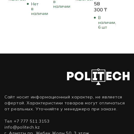
PQ850M
в
диск
диск
58
Нет
GV-
наличии
UPRISING
R-
Western
Kingston
в
300
₸
N4060D6-
Dual
наличии
PQ850M-
Digital
Fury
В
8GD
Fan
FA0B-
Ultrastar
Renegade
наличии,
(8 ГБ)
(LHR)
EU
DC
SFYRSK/1000G
6 шт
VCG30708LDFMPB
(850
HC310
(SSD
(8 ГБ)
Вт)
HUS726T4TALE6L4-
(твердотельные),
0B36040
1 ТБ,
(HDD
M.2,
(классические),
PCIe)
4 ТБ,
3.5
дюйма,
SATA)
Сайт носит информационный характер, не является
офертой. Характеристики товаров могут отличаться
от реальных. Уточняйте у менеджера при заказе.
Тел +7 777 511 3153
info@politech.kz
г. Алматы пр. Жибек Жолы 50, 3 этаж