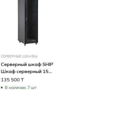
СЕРВЕРНЫЕ ШКАФЫ
Серверный шкаф SHIP
Шкаф серверный 15U
600×800 мм
135 500
₸
601S.6815.03.100
В наличии, 7 шт