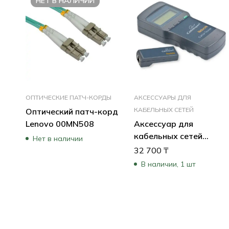
НЕТ В НАЛИЧИИ
ОПТИЧЕСКИЕ ПАТЧ-КОРДЫ
АКСЕССУАРЫ ДЛЯ
КАБЕЛЬНЫХ СЕТЕЙ
Оптический патч-корд
Lenovo 00MN508
Аксессуар для
кабельных сетей
Нет в наличии
Cablexpert Тестер LAN
32 700
₸
NCT-3
В наличии, 1 шт