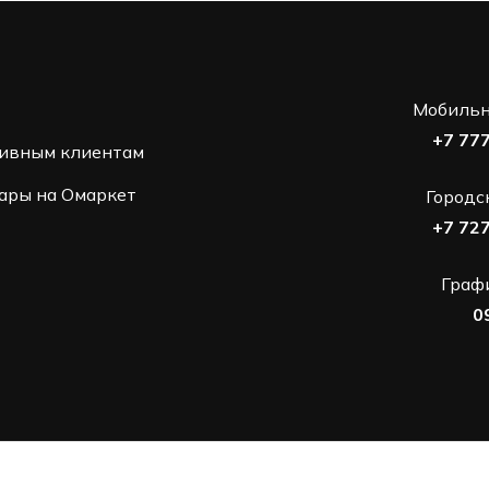
Мобильн
+7 77
ивным клиентам
ары на Омаркет
Городс
+7 72
Графи
0