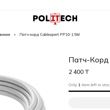
вание
Патч-корд Cablexpert PP10-1.5M
Патч-Корд 
2 400
₸
Only
1
item left in stoc