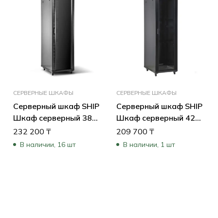
СЕРВЕРНЫЕ ШКАФЫ
СЕРВЕРНЫЕ ШКАФЫ
Серверный шкаф SHIP
Серверный шкаф SHIP
Шкаф серверный 38U
Шкаф серверный 42U
600×800 мм
600×600 мм
232 200
₸
209 700
₸
601S.6838.24.100
601S.6642.03.100
В наличии, 16 шт
В наличии, 1 шт