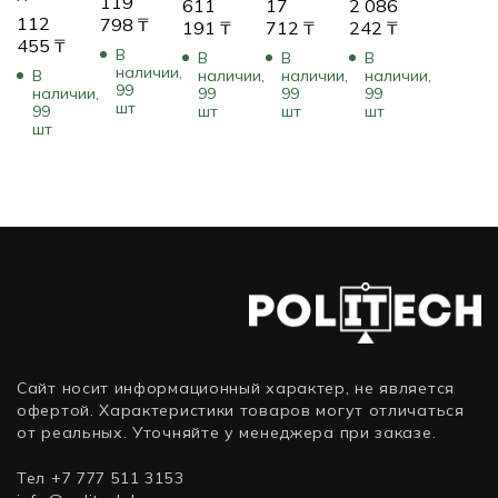
119
611
17
2 086
установки
на
112
SIP,
трубы
декодер
798
₸
191
₸
712
₸
242
₸
кронштейна
стену
455
₸
длинный
подвесного
Videojet
В
В
В
В
VG4-
с
монтажа
7000,
наличии,
В
наличии,
наличии,
наличии,
A-
соединительными
99
H.265
наличии,
99
99
99
шт
9230
99
шт
шт
шт
проводами
шт
на
(
крышу
Pendant
Arm
with
Wiring)
Сайт носит информационный характер, не является
офертой. Характеристики товаров могут отличаться
от реальных. Уточняйте у менеджера при заказе.
Тел +7 777 511 3153