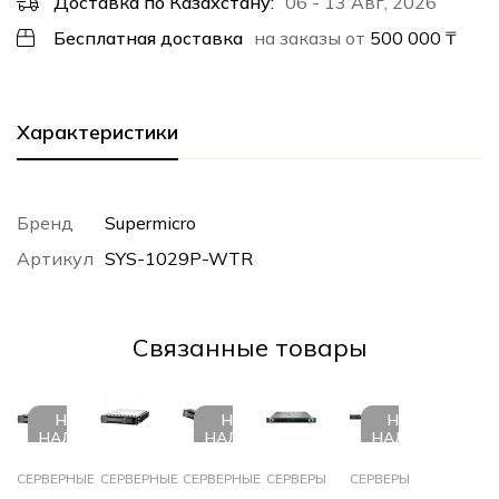
Доставка по Казахстану:
06 - 13 Авг, 2026
Бесплатная доставка
на заказы от
500 000
₸
Характеристики
Бренд
Supermicro
Артикул
SYS-1029P-WTR
Cвязанные товары
НЕТ В
НЕТ В
НЕТ В
НАЛИЧИИ
НАЛИЧИИ
НАЛИЧИИ
СЕРВЕРНЫЕ
СЕРВЕРНЫЕ
СЕРВЕРНЫЕ
СЕРВЕРЫ
СЕРВЕРЫ