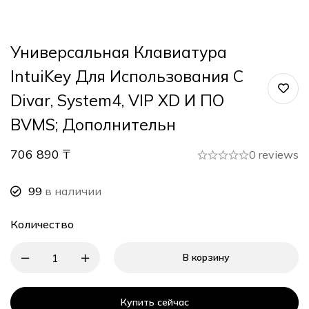
Универсальная Клавиатура
IntuiKey Для Использования С
Divar, System4, VIP XD И ПО
BVMS; Дополнительн
706 890
₸
0 reviews
99
в наличии
Количество
В корзину
Купить сейчас