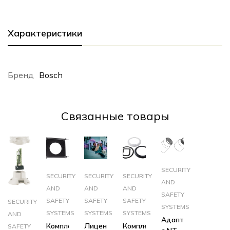
Характеристики
Бренд
Bosch
Cвязанные товары
SECURITY
SECURITY
SECURITY
SECURITY
AND
AND
AND
AND
SAFETY
SAFETY
SAFETY
SAFETY
SECURITY
SYSTEMS
SYSTEMS
SYSTEMS
SYSTEMS
AND
Адаптер
Комплект
Лицензия
Комплект
SAFETY