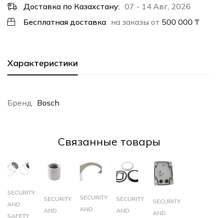
Доставка по Казахстану:
07 - 14 Авг, 2026
Бесплатная доставка
на заказы от
500 000
₸
Характеристики
Бренд
Bosch
Cвязанные товары
SECURITY
SECURITY
SECURITY
SECURITY
SECURITY
AND
AND
AND
AND
AND
SAFETY