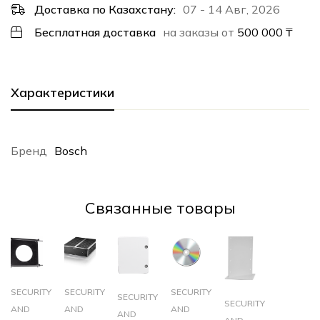
Доставка по Казахстану:
07 - 14 Авг, 2026
Бесплатная доставка
на заказы от
500 000
₸
Характеристики
Бренд
Bosch
Cвязанные товары
SECURITY
SECURITY
SECURITY
SECURITY
SECURITY
AND
AND
AND
AND