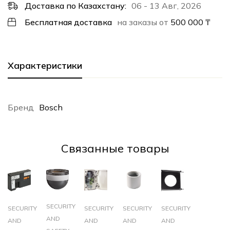
Доставка по Казахстану:
06 - 13 Авг, 2026
Бесплатная доставка
на заказы от
500 000
₸
Характеристики
Бренд
Bosch
Cвязанные товары
SECURITY
SECURITY
SECURITY
SECURITY
SECURITY
AND
AND
AND
AND
AND