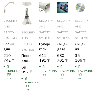
SECURITY
SECURITY
SECURITY
SECURITY
AND
AND
AND
AND
SAFETY
SAFETY
SAFETY
SAFETY
SECURITY
SYSTEMS
SYSTEMS
SYSTEMS
SYSTEMS
AND
Кронштейн
Рупорный
Лицензия
Лицензия
SAFETY
для
громкоговоритель
детектора
на
SYSTEMS
крепления
15W,
выстрелов,
последовательный
210
611
680
35
Переходник
на
SIP,
бессрочная
протокол
742
₸
191
₸
761
₸
166
₸
для
парапет
длинный
для
крепления
В
В
В
В
69
(AutoDome
IP-
наличии,
наличии,
наличии,
наличии,
поворотной
952
₸
Roof
камер
99
99
99
99
камеры
шт
шт
шт
шт
В
Parapet
G4
наличии,
Mount
(“яйца”)
99
without
шт
на
Pipe)
трубу,
цвет
белый