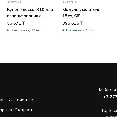
SYSTEMS
SYSTEMS
Купол класса IK10 для
Модуль усилителя
использования с
15W, SIP
камерами AUTODOME
56 671
₸
395 615
₸
7000 HD с подвесными
В наличии, 99 шт
В наличии, 99 шт
корпусами
Мобильн
+7 77
ивным клиентам
ары на Омаркет
Городс