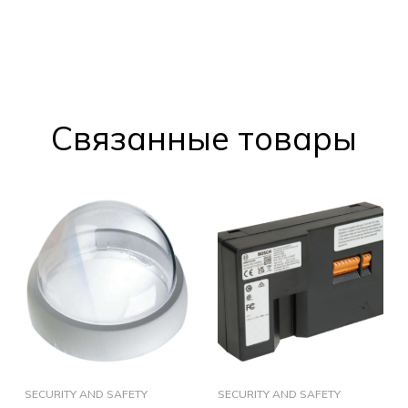
Cвязанные товары
SECURITY AND SAFETY
SECURITY AND SAFETY