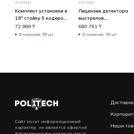
SYSTEMS
SYSTEMS
Комплект установки в
Лицензия детектора
19″ стойку 5 кодеров
выстрелов,
VIP-X1XF или 3
бессрочная
72 989
₸
680 761
₸
кодеров VJT-XF
В наличии, 99 шт
В наличии, 99 шт
Доставка
Корпорат
Сайт носит информационный
Наши тов
характер, не является офертой.
Характеристики товаров могут