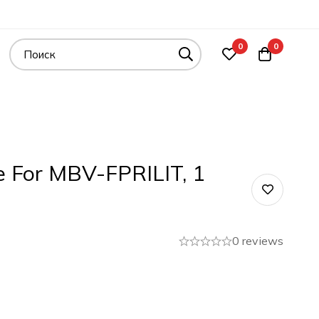
0
0
 For MBV-FPRILIT, 1
0 reviews