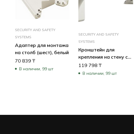
SECURITY AND SAFETY
SECURITY AND SAFETY
SYSTEMS
SYSTEMS
Адаптер для монтажа
Кронштейн для
на столб (шест), белый
крепления на стену с
70 839
₸
соединительными
119 798
₸
В наличии, 99 шт
проводами ( Pendant
В наличии, 99 шт
Arm with Wiring)