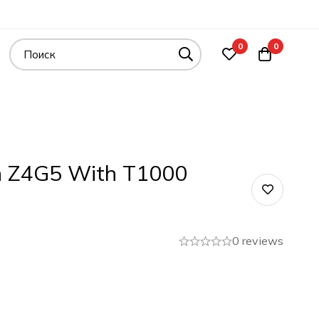
0
0
n Z4G5 With T1000
0 reviews