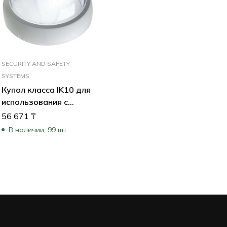
SECURITY AND SAFETY
SYSTEMS
Купол класса IK10 для
использования с
камерами AUTODOME
56 671
₸
7000 HD с подвесными
В наличии, 99 шт
корпусами