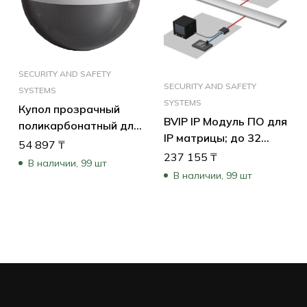
SECURITY AND SAFETY
SECURITY AND SAFETY
SYSTEMS
SYSTEMS
Купол прозрачный
BVIP IP Модуль ПО для
поликарбонатный для
IP матрицы; до 32
подвесных камер
54 897
₸
камер, 10 мониторов,
237 155
₸
AutoDome,
В наличии, 99 шт
1 клавиатура IntuiKey;
обеспечивает
В наличии, 99 шт
не требует ПК д
высокую прочность